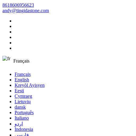
8618606956623
andy@tingidastone.com
Français
Français
English
Kreyòl Ayisyen
Eesti
Cymraeg
Lietuvių
dansk
Português
Italiano
اردو
Indonesia
فارسی